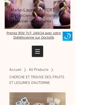
Marie-Laure CAFFORT
D
iététicienne
N
utritionniste
spécialisée en pédiatrie
Prenez RDV 7j/7, 24H/24 avec votre
Diététicienne sur Doctolib
Accueil
All Products
CHERCHE ET TROUVE DES FRUITS
ET LEGUMES D'AUTOMNE