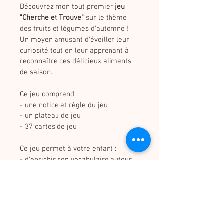
Découvrez mon tout premier 
jeu 
"Cherche et Trouve"
 sur le thème 
des fruits et légumes d’automne !
Un moyen amusant d’éveiller leur 
curiosité tout en leur apprenant à 
reconnaître ces délicieux aliments 
de saison. 
Ce jeu comprend :
- une notice et règle du jeu
- un plateau de jeu
- 37 cartes de jeu
Ce jeu permet à votre enfant :
- d'enrichir son vocabulaire autour 
de l'alimentation, 
- de travailler l'observation et la 
discrimination visuelle, 
- de travailler la coordination main-
oeil.